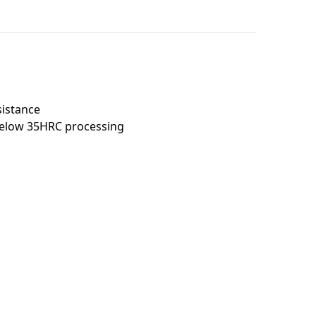
sistance
l below 35HRC processing